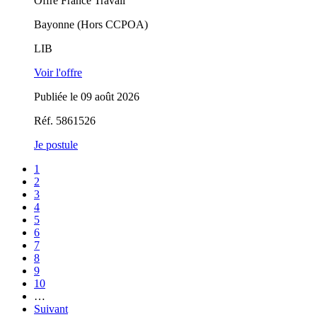
Offre France Travail
Bayonne (Hors CCPOA)
LIB
Voir l'offre
Publiée le 09 août 2026
Réf. 5861526
Je postule
1
2
3
4
5
6
7
8
9
10
…
Suivant